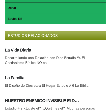
Donar
Equipo RB
ESTUDIOS RELACIONADOS
La Vida Diaria
El
Desarrollando una Relación con Dios Estudio #4 El
Nue
Cristianismo Bíblico NO es...
Esp
La Familia
La
El Diseño de Dios para El Hogar Estudio # 6 La Biblia...
Y M
una
NUESTRO ENEMIGO INVISIBLE El D…
La
Estudio # 9 ¿Existe él? ¿Quién es él? Algunas personas