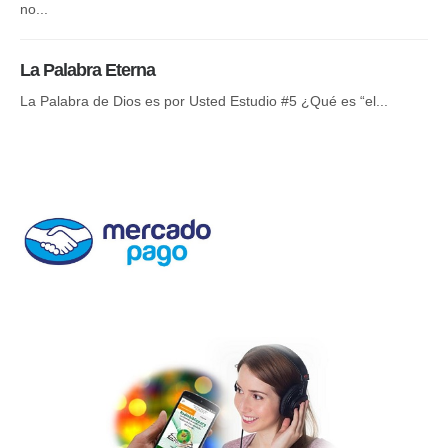
no...
Rom
par
La Palabra Eterna
Di
La Palabra de Dios es por Usted Estudio #5 ¿Qué es “el...
Nu
ni