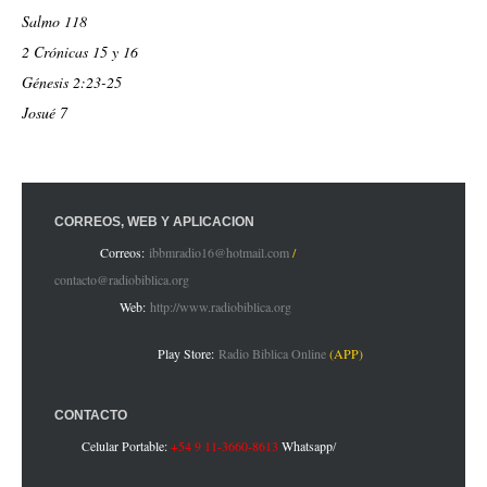
Salmo 118
2 Crónicas 15 y 16
Génesis 2:23-25
Josué 7
CORREOS, WEB Y APLICACIÓN
Correos:
ibbmradio16@hotmail.com
/
contacto@radiobiblica.org
Web:
http://www.radiobiblica.org
Play Store:
Radio Biblica Online
(APP)
CONTACTO
Celular Portable:
+54 9 11-3660-8613
Whatsapp
/