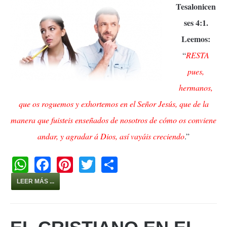
Tesalonicen
ses 4:1.
Leemos:
“
RESTA
pues,
hermanos,
que os roguemos y exhortemos en el Señor Jesús, que de la
manera que fuisteis enseñados de nosotros de cómo os conviene
andar, y agradar á Dios, así vayáis creciendo
.”
W
F
Pi
T
S
h
a
nt
wi
h
LEER MÁS ...
at
c
er
tt
ar
s
e
e
er
e