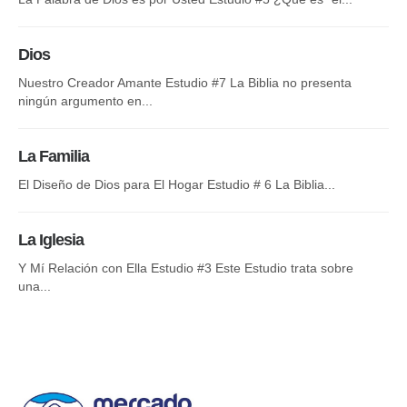
Esp
Dios
La
Nuestro Creador Amante Estudio #7 La Biblia no presenta
ningún argumento en...
Tex
tam
La Familia
La
El Diseño de Dios para El Hogar Estudio # 6 La Biblia...
¿S
Sa
La Iglesia
Y Mí Relación con Ella Estudio #3 Este Estudio trata sobre
La
una...
Rom
par