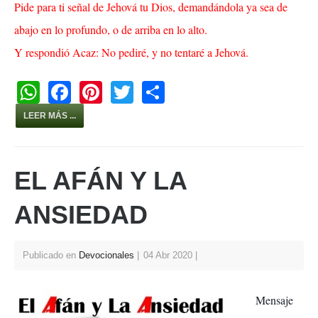
Pide para ti señal de Jehová tu Dios, demandándola ya sea de
abajo en lo profundo, o de arriba en lo alto.
Y respondió Acaz: No pediré, y no tentaré a Jehová.
W
F
Pi
T
S
h
a
nt
wi
h
LEER MÁS ...
at
c
er
tt
ar
s
e
e
er
e
EL AFÁN Y LA
A
b
st
p
o
ANSIEDAD
p
o
k
Publicado en
Devocionales
04 Abr 2020
Mensaje