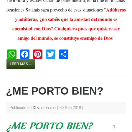
de tortura y esclavización de parte nuestra, en la que en muchas
Adúlteros
ocasiones Satanás saca provecho de esas situaciones "
y adúlteras, ¿no sabéis que la amistad del mundo es
enemistad con Dios? Cualquiera pues que quisiere ser
amigo del mundo, se constituye enemigo de Dios
"
W
F
Pi
T
S
h
a
nt
wi
h
LEER MÁS ...
at
c
er
tt
ar
s
e
e
er
e
¿ME PORTO BIEN?
A
b
st
p
o
p
o
Publicado en
Devocionales
30 Sep 2019
k
1