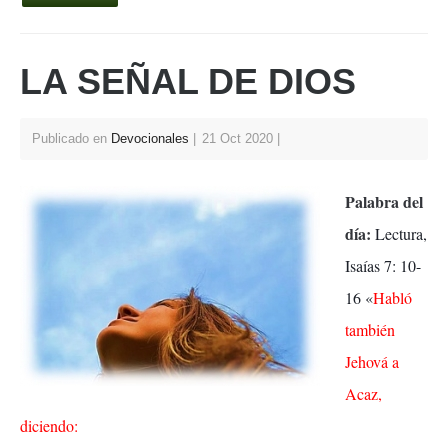
at
c
er
tt
ar
s
e
e
er
e
LA SEÑAL DE DIOS
A
b
st
p
o
p
o
Publicado en
Devocionales
21 Oct 2020
k
Palabra del
día:
Lectura,
Isaías 7: 10-
16 «
Habló
también
Jehová a
Acaz,
diciendo: