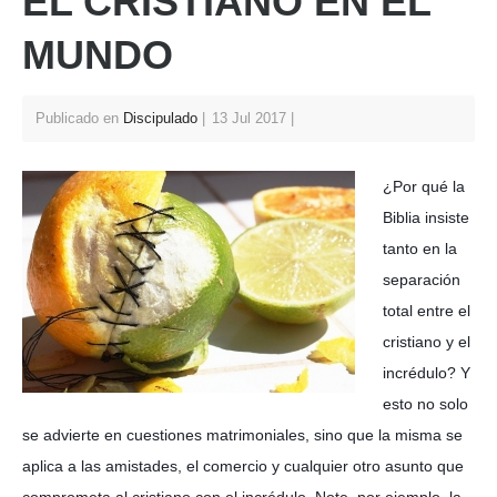
EL CRISTIANO EN EL
A
b
st
p
o
MUNDO
p
o
k
Publicado en
Discipulado
13 Jul 2017
¿Por qué la
Biblia insiste
tanto en la
separación
total entre el
cristiano y el
incrédulo? Y
esto no solo
se advierte en cuestiones matrimoniales, sino que la misma se
aplica a las amistades, el comercio y cualquier otro asunto que
comprometa al cristiano con el incrédulo. Note, por ejemplo, la