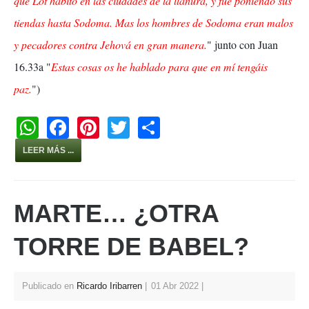
que Lot habitó en las ciudades de la llanura, y fue poniendo sus
tiendas hasta Sodoma. Mas los hombres de Sodoma eran malos
y pecadores contra Jehová en gran manera.
" junto con Juan
16.33a "
Estas cosas os he hablado para que en mí tengáis
paz.
")
W
F
Pi
T
S
h
a
nt
wi
h
LEER MÁS ...
at
c
er
tt
ar
s
e
e
er
e
MARTE… ¿OTRA
A
b
st
p
o
TORRE DE BABEL?
p
o
k
Publicado en
Ricardo Iribarren
01 Abr 2022