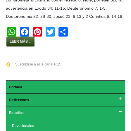
advertencia en Éxodo 34: 11-16; Deuteronomio 7: 1-5;
Deuteronomio 22: 28-30; Josué 23: 6-13 y 2 Corintios 6: 14-18.
W
F
Pi
T
S
h
a
nt
wi
h
LEER MÁS ...
at
c
er
tt
ar
s
e
e
er
e
Suscribirse a este canal RSS
A
b
st
p
o
p
o
Portada
k
Reflexiones
Estudios
Devocionales