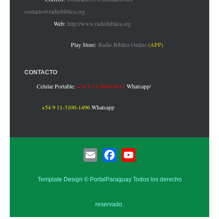
contacto@radiobiblica.org
Web:
http://www.radiobiblica.org
Play Store:
Radio Biblica Online
(APP)
CONTACTO
Celular Portable:
+54 9 11-3660-8613
Whatsapp
/
+54 9 11-3100-1496
Whatsapp
E
F
Y
Template Design ©
PortalParaguay
Todos los derecho
m
a
o
a
c
u
reservado.
i
e
T