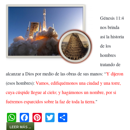
Génesis 11:4
nos brinda
así la historia
de los
hombres
tratando de
alcanzar a Dios por medio de las obras de sus manos: “
Y dijeron
(esos hombres):
Vamos, edifiquémonos una ciudad y una torre,
cuya cúspide llegue al cielo; y hagámonos un nombre, por si
fuéremos esparcidos sobre la faz de toda la tierra.
"
W
F
Pi
T
S
h
a
nt
wi
h
LEER MÁS ...