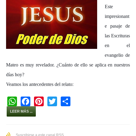
Este
impresionant
e pasaje de
las Escrituras
en el
evangelio de
Mateo es muy revelador. ¿Cuánto de ello se aplica en nuestros
días hoy?
Veamos los antecedentes del relato:
W
F
Pi
T
S
h
a
nt
wi
h
LEER MÁS ...
at
c
er
tt
ar
s
e
e
er
e
Suscribirse a este canal RSS