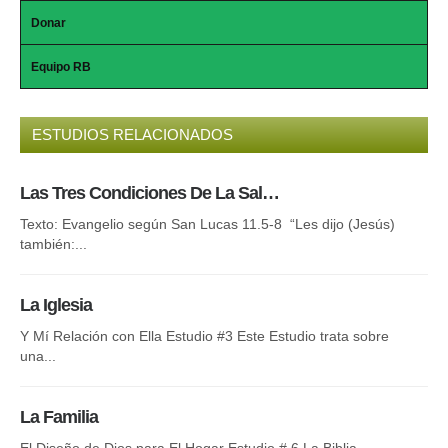
Donar
Equipo RB
ESTUDIOS RELACIONADOS
Las Tres Condiciones De La Sal…
La
Texto: Evangelio según San Lucas 11.5-8 “Les dijo (Jesús)
Rom
también:...
par
La Iglesia
El
Y Mí Relación con Ella Estudio #3 Este Estudio trata sobre
Nue
una...
Esp
La Familia
El
El Diseño de Dios para El Hogar Estudio # 6 La Biblia...
¿Po