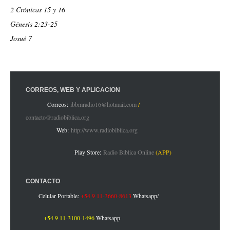
2 Crónicas 15 y 16
Génesis 2:23-25
Josué 7
CORREOS, WEB Y APLICACIÓN
Correos:
ibbmradio16@hotmail.com
/
contacto@radiobiblica.org
Web:
http://www.radiobiblica.org
Play Store:
Radio Biblica Online
(APP)
CONTACTO
Celular Portable:
+54 9 11-3660-8613
Whatsapp
/
+54 9 11-3100-1496
Whatsapp