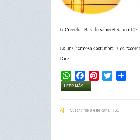
la Cosecha. Basado sobre el Salmo 103
Es una hermosa costumbre la de recorda
Dios.
W
F
Pi
T
S
h
a
nt
wi
h
LEER MÁS ...
at
c
er
tt
ar
s
e
e
er
e
Suscribirse a este canal RSS
A
b
st
p
o
p
o