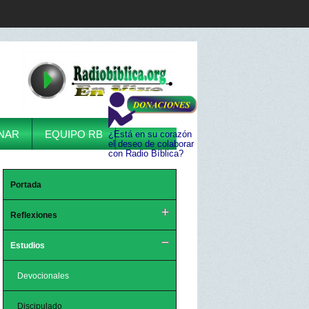
NAR
EQUIPO RB
¿Está en su corazón
el deseo de colaborar
con Radio Bíblica?
Portada
Reflexiones
Estudios
Devocionales
Discipulado