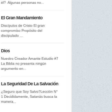
Santo? ...
él? Algunas personas no...
La Iglesia
El Gran Mandamiento
Y Mí Relación con Ella Estudi
Discípulos de Cristo El gran
Este Estudio trata sobre una...
compromiso Propósito del
discipulado ...
La Palabra Eterna
Dios
La Palabra de Dios es por Us
Estudio #5 ¿Qué es “el...
Nuestro Creador Amante Estudio #7
La Biblia no presenta ningún
argumento en...
La Vida Diaria
Desarrollando una Relación c
La Seguridad De La Salvación
Dios Estudio #4 El Cristianism
Bíblico NO es...
¿Seguro que Soy Salvo?Lección N°
1 Decididamente, Satanás busca la
manera...