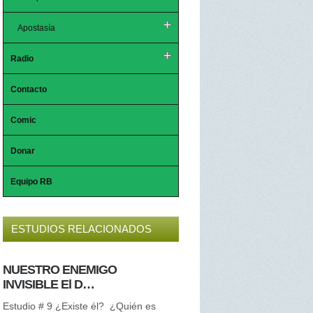
Apostasía
Radio
Contacto
Comic
Donar
Equipo RB
ESTUDIOS RELACIONADOS
NUESTRO ENEMIGO
El Espíritu Santo
INVISIBLE El D…
Nuestro Consolador Divino Es
#8 ¿Quién o qué es el Espírit
Estudio # 9 ¿Existe él? ¿Quién es