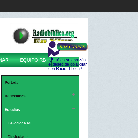
NAR
EQUIPO RB
¿Está en su corazón
el deseo de colaborar
con Radio Bíblica?
Portada
Reflexiones
Estudios
Devocionales
Discipulado