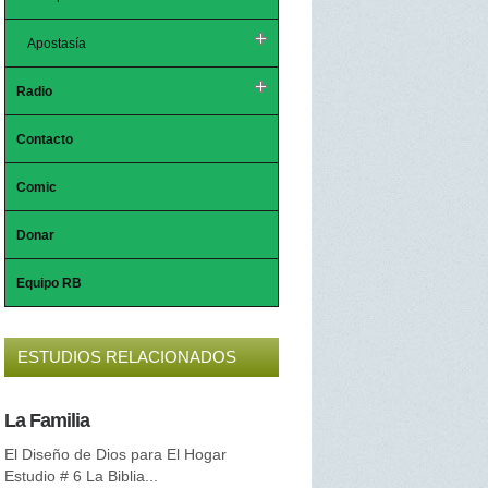
Apostasía
Radio
Contacto
Comic
Donar
Equipo RB
ESTUDIOS RELACIONADOS
La Familia
La Palabra Eterna
El Diseño de Dios para El Hogar
La Palabra de Dios es por Us
Estudio # 6 La Biblia...
Estudio #5 ¿Qué es “el...