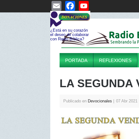
E
F
Y
m
a
o
ail
c
u
¿Está en su corazón
e
T
el deseo de colaborar
con Radio Bíblica?
b
u
o
b
PORTADA
REFLEXIONES
o
e
k
C
LA SEGUNDA 
h
a
n
Publicado en
Devocionales
07 Abr 2021
n
el