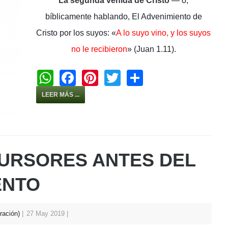
La segunda venida de Cristo
— o,
bíblicamente hablando, El Advenimiento de
Cristo por los suyos: «
A lo suyo vino, y los suyos
no le recibieron
» (Juan 1.11).
W
F
Pi
T
S
h
a
nt
wi
h
LEER MÁS ...
at
c
er
tt
ar
s
e
e
er
e
A
b
st
p
o
URSORES ANTES DEL
p
o
ENTO
k
ración)
27 May 2019