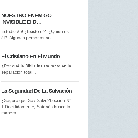
NUESTRO ENEMIGO
El Bautismo
INVISIBLE El D…
Mi Primer Paso Siguiendo a Cr
Estudio #2 El nombre “Bauti
Estudio # 9 ¿Existe él? ¿Quién es
es,...
él? Algunas personas no...
Dios
El Cristiano En El Mundo
Nuestro Creador Amante Estu
¿Por qué la Biblia insiste tanto en la
La Biblia no presenta ningún
separación total...
argumento en...
La Seguridad De La Salvación
El Gran Mandamiento
¿Seguro que Soy Salvo?Lección N°
Discípulos de Cristo El gran
1 Decididamente, Satanás busca la
compromiso Propósito del
manera...
discipulado ...