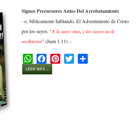
Signos Precursores Antes Del Arrebatamiento
- o, bíblicamente hablando, El Advenimiento de Cristo
por los suyos: “
A lo suyo vino, y los suyos no le
recibieron
” (Juan 1.11). -
W
F
Pi
T
S
h
a
nt
wi
h
LEER MÁS ...
at
c
er
tt
ar
s
e
e
er
e
A
b
st
p
o
p
o
k