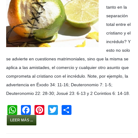
tanto en la
separación
total entre el
cristiano y el
incrédulo? Y
esto no solo
se advierte en cuestiones matrimoniales, sino que la misma se
aplica a las amistades, el comercio y cualquier otro asunto que
comprometa al cristiano con el incrédulo. Note, por ejemplo, la
advertencia en Éxodo 34: 11-16; Deuteronomio 7: 1-5;
Deuteronomio 22: 28-30; Josué 23: 6-13 y 2 Corintios 6: 14-18.
W
F
Pi
T
S
h
a
nt
wi
h
LEER MÁS ...
at
c
er
tt
ar