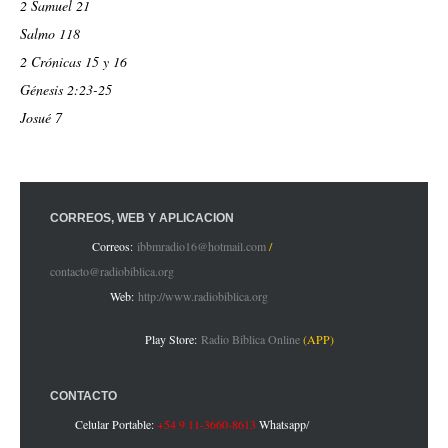
2 Samuel 21
Salmo 118
2 Crónicas 15 y 16
Génesis 2:23-25
Josué 7
CORREOS, WEB Y APLICACIÓN
Correos:
ibbmradio16@hotmail.com
/
contacto@radiobiblica.org
Web:
http://www.radiobiblica.org
Play Store:
Radio Biblica Online
(APP)
CONTACTO
Celular Portable:
+54 9 11-3660-8613
Whatsapp
/