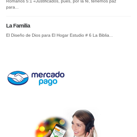
Romanos 5:1 «Justificados, pues, por la fe, tenemos paz
Des
para...
Cri
La Familia
Di
El Diseño de Dios para El Hogar Estudio # 6 La Biblia...
Nu
ni