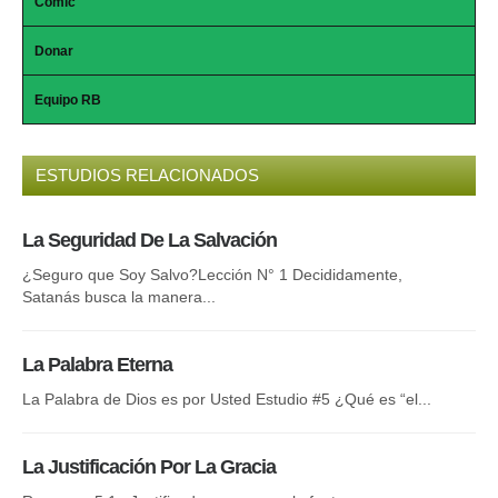
Comic
Donar
Equipo RB
ESTUDIOS RELACIONADOS
La Seguridad De La Salvación
El
¿Seguro que Soy Salvo?Lección N° 1 Decididamente,
Nue
Satanás busca la manera...
Esp
La Palabra Eterna
El
La Palabra de Dios es por Usted Estudio #5 ¿Qué es “el...
¿Po
La Justificación Por La Gracia
La