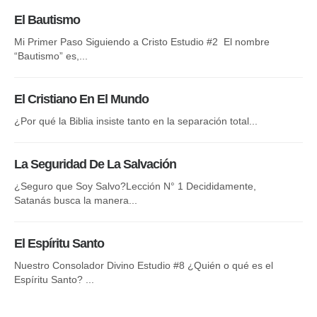
El Bautismo
La
Mi Primer Paso Siguiendo a Cristo Estudio #2 El nombre
La 
“Bautismo” es,...
NU
El Cristiano En El Mundo
Es
¿Por qué la Biblia insiste tanto en la separación total...
no.
La Seguridad De La Salvación
La
¿Seguro que Soy Salvo?Lección N° 1 Decididamente,
El 
Satanás busca la manera...
Di
El Espíritu Santo
Nu
Nuestro Consolador Divino Estudio #8 ¿Quién o qué es el
ni
Espíritu Santo? ...