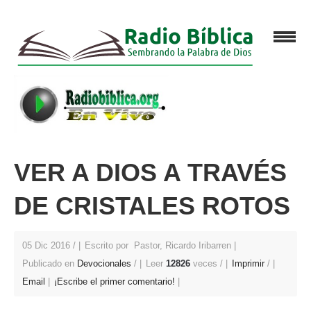
VER A DIOS A TRAVÉS
DE CRISTALES ROTOS
05 Dic 2016 /
Escrito por Pastor, Ricardo Iribarren
Publicado en
Devocionales
/
Leer
12826
veces /
Imprimir
/
Email
¡Escribe el primer comentario!