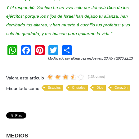
Y él respondió: Sentido he un vivo celo por Jehová Dios de los
ejércitos; porque los hijos de Israel han dejado tu alianza, han
derribado tus altares, y han muerto á cuchillo tus profetas: y yo
solo he quedado, y me buscan para quitarme la vida."
W
F
Pi
T
S
h
a
nt
wi
h
Modificado por última vez enJueves, 23 Abril 2020 22:13
at
c
er
tt
ar
s
e
e
er
e
(133 votos)
Valora este artículo
A
b
st
Estudios
Cristales
Dios
Corazón
Etiquetado como
p
o
p
o
k
MEDIOS