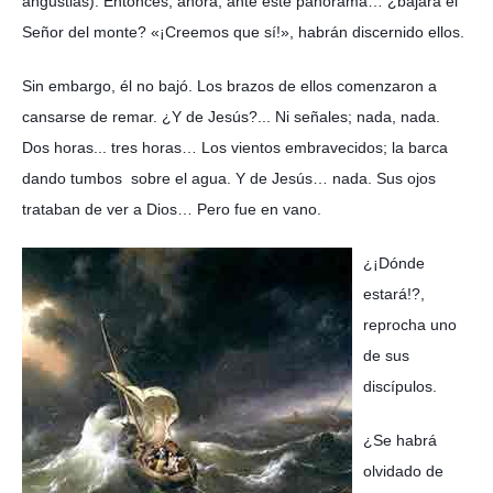
angustias). Entonces, ahora, ante este panorama… ¿bajará el
Señor del monte? «¡Creemos que sí!», habrán discernido ellos.
Sin embargo, él no bajó. Los brazos de ellos comenzaron a
cansarse de remar. ¿Y de Jesús?... Ni señales; nada, nada.
Dos horas... tres horas… Los vientos embravecidos; la barca
dando tumbos sobre el agua. Y de Jesús… nada. Sus ojos
trataban de ver a Dios… Pero fue en vano.
¿¡Dónde
estará!?,
reprocha uno
de sus
discípulos.
¿Se habrá
olvidado de