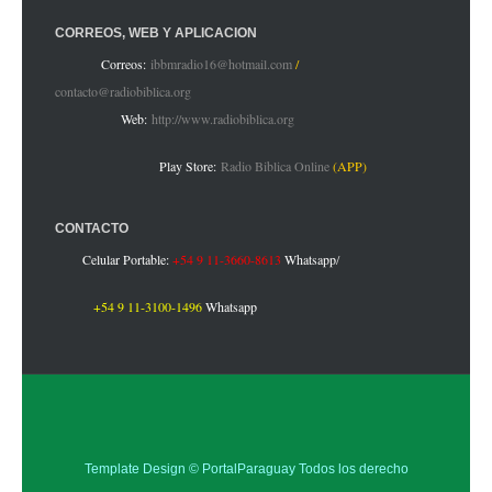
CORREOS, WEB Y APLICACIÓN
Correos:
ibbmradio16@hotmail.com
/
contacto@radiobiblica.org
Web:
http://www.radiobiblica.org
Play Store:
Radio Biblica Online
(APP)
CONTACTO
Celular Portable:
+54 9 11-3660-8613
Whatsapp
/
+54 9 11-3100-1496
Whatsapp
Template Design ©
PortalParaguay
Todos los derecho