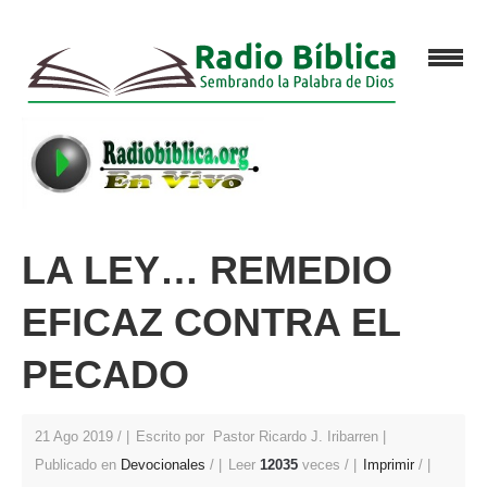
LA LEY… REMEDIO
EFICAZ CONTRA EL
PECADO
21 Ago 2019 /
Escrito por Pastor Ricardo J. Iribarren
Publicado en
Devocionales
/
Leer
12035
veces /
Imprimir
/