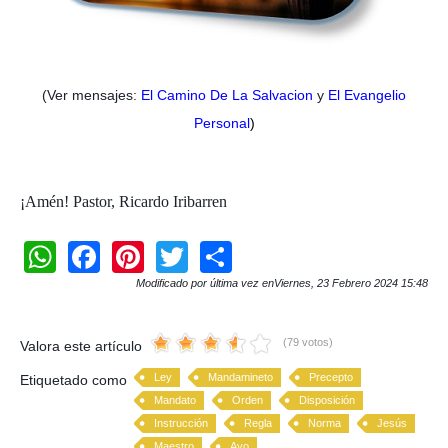
(Ver mensajes:
El Camino De La Salvacion
y
El Evangelio
Personal
)
¡Amén! Pastor, Ricardo Iribarren
W
F
Pi
T
S
h
a
nt
wi
h
Modificado por última vez enViernes, 23 Febrero 2024 15:48
at
c
er
tt
ar
s
e
e
er
e
(79 votos)
Valora este artículo
A
b
st
Ley
Mandamineto
Precepto
Etiquetado como
Mandato
Orden
Disposición
p
o
Instrucción
Regla
Norma
Jesús
p
o
Maestro
Ayo