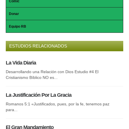
Comic
Donar
Equipo RB
ESTUDIOS RELACIONADOS
La Vida Diaria
El
Desarrollando una Relación con Dios Estudio #4 El
Nue
Cristianismo Bíblico NO es...
Esp
La Justificación Por La Gracia
La
Romanos 5:1 «Justificados, pues, por la fe, tenemos paz
Tex
para...
tam
El Gran Mandamiento
La