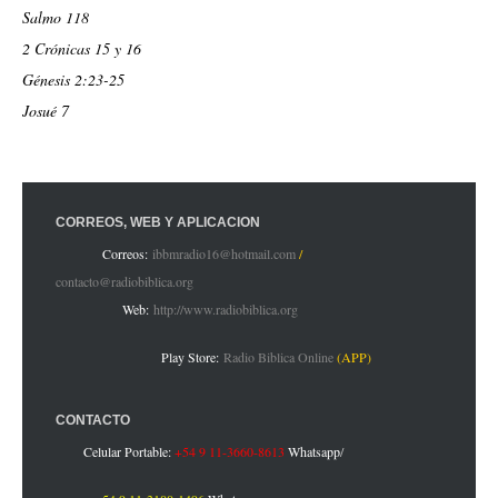
Salmo 118
2 Crónicas 15 y 16
Génesis 2:23-25
Josué 7
CORREOS, WEB Y APLICACIÓN
Correos:
ibbmradio16@hotmail.com
/
contacto@radiobiblica.org
Web:
http://www.radiobiblica.org
Play Store:
Radio Biblica Online
(APP)
CONTACTO
Celular Portable:
+54 9 11-3660-8613
Whatsapp
/