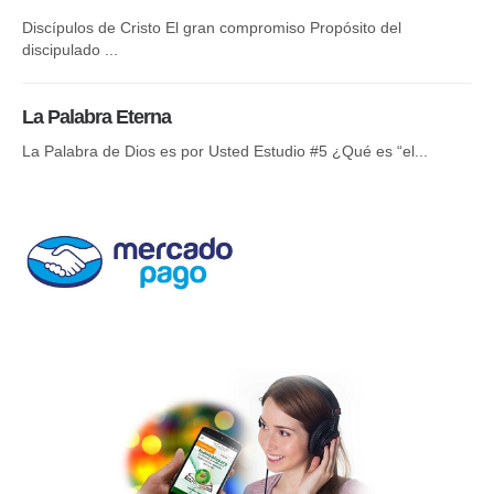
Discípulos de Cristo El gran compromiso Propósito del
El 
discipulado ...
La
La Palabra Eterna
¿S
La Palabra de Dios es por Usted Estudio #5 ¿Qué es “el...
Sa