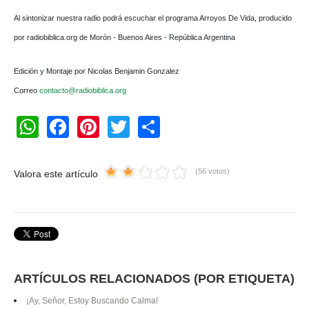
Al sintonizar nuestra radio podrá escuchar el programa Arroyos De Vida, producido
por radiobiblica.org de Morón - Buenos Aires - República Argentina
Edición y Montaje por Nicolas Benjamin Gonzalez
Correo
contacto@radiobiblica.org
W
F
Pi
T
S
h
a
nt
wi
h
at
c
er
tt
ar
(56 votos)
Valora este artículo
s
e
e
er
e
A
b
st
p
o
p
o
k
ARTÍCULOS RELACIONADOS (POR ETIQUETA)
¡Ay, Señor, Estoy Buscando Calma!