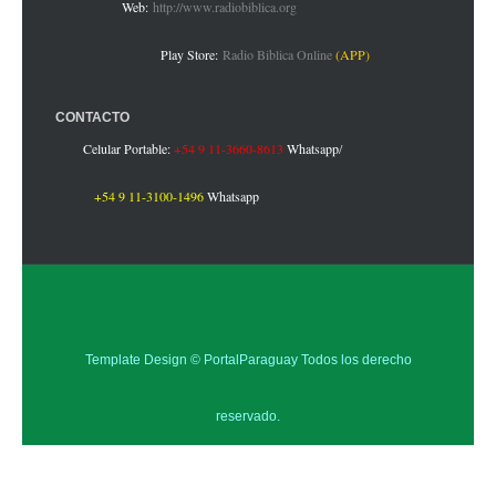
Web:
http://www.radiobiblica.org
Play Store:
Radio Biblica Online
(APP)
CONTACTO
Celular Portable:
+54 9 11-3660-8613
Whatsapp
/
+54 9 11-3100-1496
Whatsapp
Template Design ©
PortalParaguay
Todos los derecho
reservado.